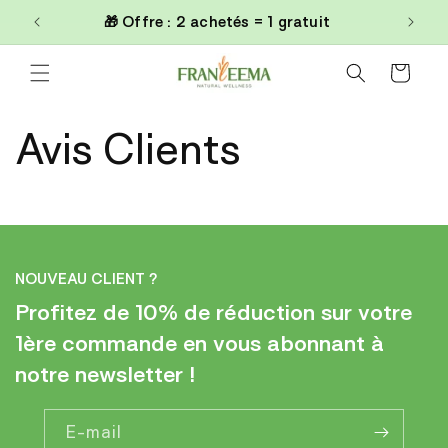
et
0€
🎁 Offre : 2 achetés = 1 gratuit
passer
au
contenu
Panier
Avis Clients
NOUVEAU CLIENT ?
Profitez de 10% de réduction sur votre
1ère commande en vous abonnant à
notre newsletter !
E-mail