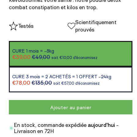
combat constipation et kilos en trop.
Scientifiquement
Testés
prouvés
CURE 1 mois = -8kg
€39,00
€49,00
soit €10,00 d'économisez
CURE 3 mois = 2 ACHETÉS = 1 OFFERT -24kg
€78,00
€135,00
soit €57,00 d'économisez
Ajouter au panier
En stock, commande expédiée
aujourd'hui
-
Livraison en 72H