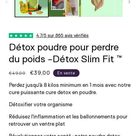
4.7/5 sur 865 avis vérifiés
Détox poudre pour perdre
du poids -Détox Slim Fit ™
Prix
Prix
€39,00
€49,00
En vente
habituel
promotionnel
Perdez jusqu'à 8 kilos minimum en 1 mois avec notre
cure puissante cure detox en poudre.
Détoxifier votre organisme
Réduisez l'inflammation et les ballonnements pour
retrouver un ventre plat
Révolutionnez votre santé : notre poudre detox