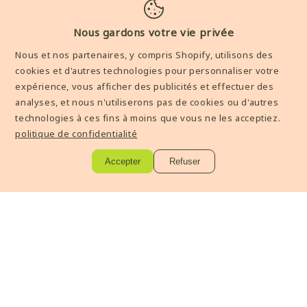
Facebook
Instagram
YouTube
TikTok
Snapchat
Nous gardons votre vie privée
Nous et nos partenaires, y compris Shopify, utilisons des
SHOP
cookies et d'autres technologies pour personnaliser votre
expérience, vous afficher des publicités et effectuer des
Tous les produits
analyses, et nous n'utiliserons pas de cookies ou d'autres
Packs
Best Sellers
technologies à ces fins à moins que vous ne les acceptiez.
politique de confidentialité
ABOUT
Accepter
Refuser
Avis Clients
Condition général de ventes
Mention legale
AIDE
Livraisons et Retours
Contactez-nous