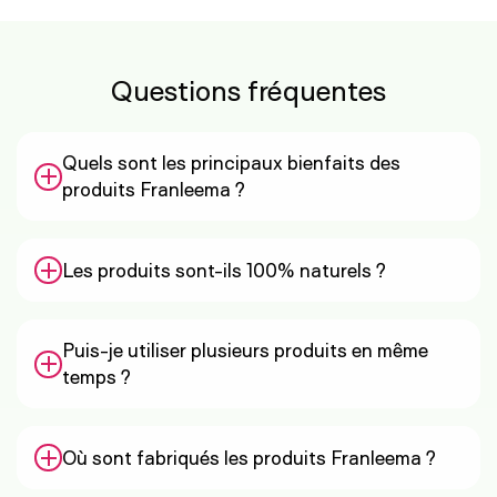
Questions fréquentes
Quels sont les principaux bienfaits des
produits Franleema ?
Nos produits sont conçus pour :
Les produits sont-ils 100% naturels ?
Favoriser une perte de poids efficace grâce
à des brûleurs de graisses et coupe-faim
Oui, Franleema s'engage à proposer des produits
naturels.
à base d’ingrédients naturels, sans substances
Puis-je utiliser plusieurs produits en même
Améliorer l’énergie et réduire la fatigue.
chimiques nocives, afin de garantir leur
temps ?
Nourrir, réparer et protéger la peau,
efficacité et leur sécurité.
notamment avec nos soins anti-vergetures.
Oui, nos produits sont conçus pour être
Apporter des solutions saines et naturelles
complémentaires. Par exemple, vous pouvez
Où sont fabriqués les produits Franleema ?
pour un bien-être global.
combiner un brûleur de graisses avec un soin