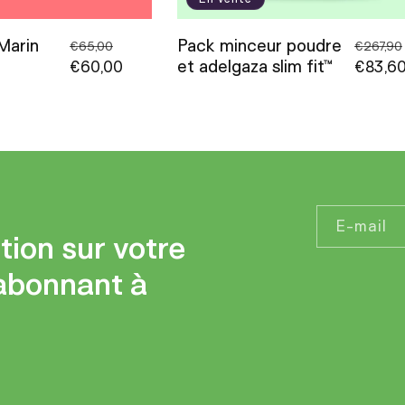
Marin
Pack minceur poudre
Prix
Prix
Prix
€65,00
€267,90
et adelgaza slim fit™
habituel
€60,00
promotionnel
habitue
€83,6
E-mail
tion sur votre
abonnant à