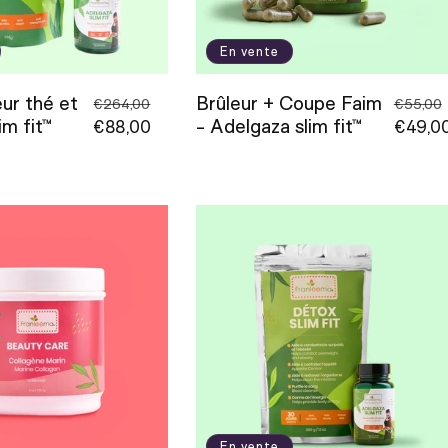
En vente
ur thé et
Brûleur + Coupe Faim
Prix
Prix
Prix
€264,00
€55,00
im fit™
- Adelgaza slim fit™
habituel
€88,00
promotionnel
habitu
€49,0
En vente