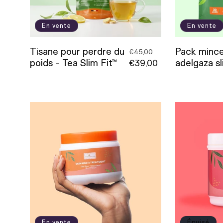
t
i
En vente
En vente
Tisane pour perdre du
Pack mince
Prix
Prix
o
€45,00
poids - Tea Slim Fit™
adelgaza sl
habituel
€39,00
promotionnel
n
:
En vente
Épuisé