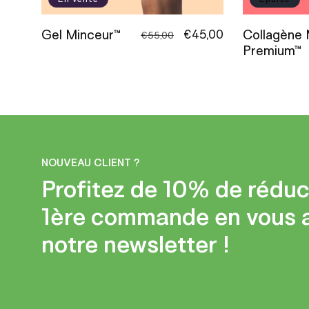
Gel Minceur™
Collagène 
Prix
Prix
€45,00
€55,00
Premium™
habituel
promotionnel
NOUVEAU CLIENT ?
Profitez de 10% de réduc
1ère commande en vous 
notre newsletter !