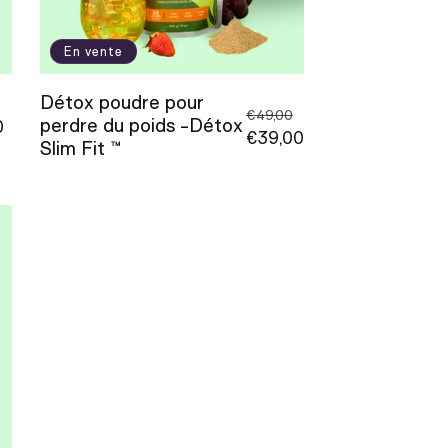
En vente
Détox poudre pour
Prix
Prix
€49,00
perdre du poids -Détox
el
0
promotionnel
habituel
Prix
€39,00
Slim Fit ™
promotionnel