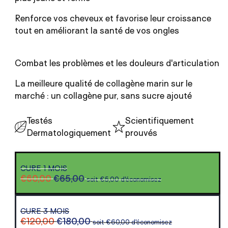
Renforce vos cheveux et favorise leur croissance
tout en améliorant la santé de vos ongles
Combat les problèmes et les douleurs d'articulation
La meilleure qualité de collagène marin sur le
marché : un collagène pur, sans sucre ajouté
Testés
Scientifiquement
Dermatologiquement
prouvés
Variante
CURE 1 MOIS
épuisée
€60,00
€65,00
soit €5,00 d'économisez
ou
indisponible
Variante
CURE 3 MOIS
épuisée
€120,00
€180,00
soit €60,00 d'économisez
ou