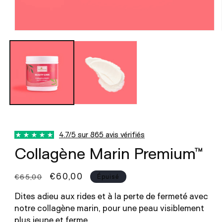
Ouvrir
le
média
1
dans
une
fenêtre
modale
4.7/5 sur 865 avis vérifiés
Collagène Marin Premium™
Prix
Prix
€60,00
€65,00
Épuisé
habituel
promotionnel
Dites adieu aux rides et à la perte de fermeté avec
notre collagène marin, pour une peau visiblement
plus jeune et ferme