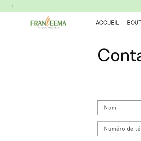
et
passer
au
contenu
ACCUEIL
BOUT
Cont
F
Nom
o
r
Numéro de té
m