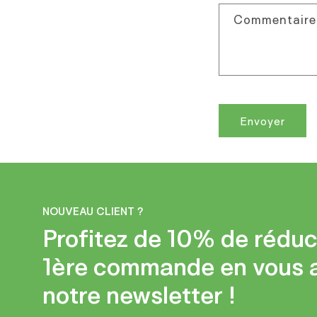
u
Commentaire
l
a
i
r
e
Envoyer
d
e
c
o
NOUVEAU CLIENT ?
n
Profitez de 10% de réduc
t
1ère commande en vous 
a
notre newsletter !
c
t