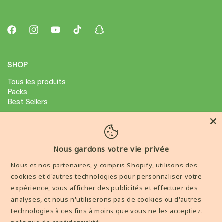
Facebook
Instagram
YouTube
TikTok
Snapchat
SHOP
Tous les produits
Packs
Best Sellers
ABOUT
Avis Clients
Nous gardons votre vie privée
Condition général de ventes
Nous et nos partenaires, y compris Shopify, utilisons des
Mention legale
cookies et d'autres technologies pour personnaliser votre
expérience, vous afficher des publicités et effectuer des
AIDE
analyses, et nous n'utiliserons pas de cookies ou d'autres
technologies à ces fins à moins que vous ne les acceptiez.
Livraisons et Retours