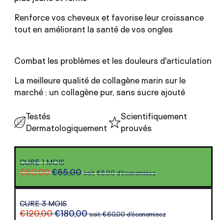
Renforce vos cheveux et favorise leur croissance
tout en améliorant la santé de vos ongles
Combat les problèmes et les douleurs d'articulation
La meilleure qualité de collagène marin sur le
marché : un collagène pur, sans sucre ajouté
Testés
Scientifiquement
Dermatologiquement
prouvés
Variante
CURE 1 MOIS
épuisée
€60,00
€65,00
soit €5,00 d'économisez
ou
indisponible
Variante
CURE 3 MOIS
épuisée
€120,00
€180,00
soit €60,00 d'économisez
ou