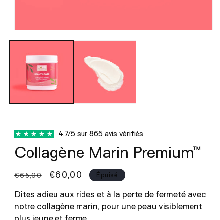
Ouvrir
le
média
1
dans
une
fenêtre
modale
4.7/5 sur 865 avis vérifiés
Collagène Marin Premium™
Prix
Prix
€60,00
€65,00
Épuisé
habituel
promotionnel
Dites adieu aux rides et à la perte de fermeté avec
notre collagène marin, pour une peau visiblement
plus jeune et ferme