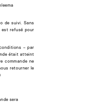
anleema
o de suivi. Sans
e est refusé pour
onditions – par
de était atteint
otre commande ne
nous retourner le
)
ande sera