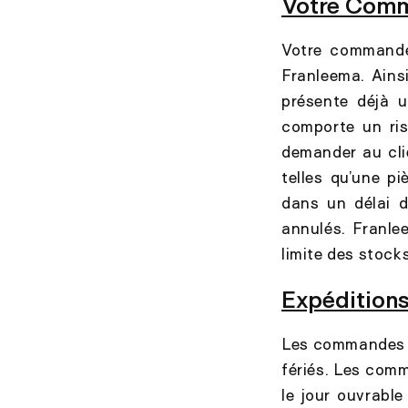
Votre Com
Votre commande 
Franleema. Ains
présente déjà u
comporte un ris
demander au cli
telles qu’une pi
dans un délai 
annulés. Franl
limite des stock
Expédition
Les commandes so
fériés. Les comm
le jour ouvrabl