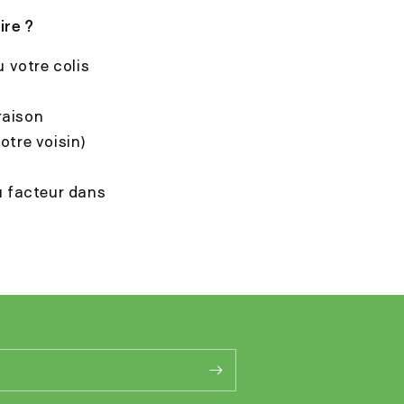
ire ?
 votre colis
raison
otre voisin)
u facteur dans