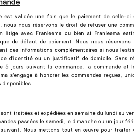
mande
est validée une fois que le paiement de celle-ci
i, nous nous réservons le droit de refuser une comma
n litige avec Franleema ou bien si Franleema esti
que de défaut de paiement. Nous nous réservons a
ent des informations complémentaires si nous l’esti
èce d'identité ou un justificatif de domicile. Sans 
de 5 jours suivant la commande, la commande et l
eema s'engage à honorer les commandes reçues, uni
s disponibles.
s
nt traitées et expédiées en semaine du lundi au ven
andes passées le samedi, le dimanche ou un jour féri
e suivant. Nous mettons tout en œuvre pour traite