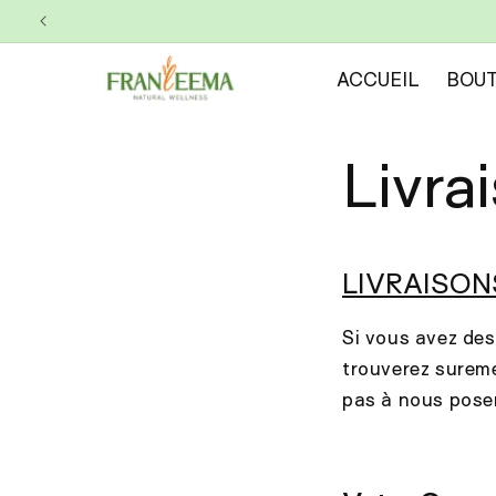
et
passer
au
contenu
ACCUEIL
BOUT
Livra
LIVRAISON
Si vous avez des
trouverez sureme
pas à nous pose