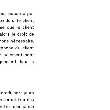
 est accepté par
nde si le client
me que le client
lors le droit de
mons nécessaire,
réponse du client
e paiement sont
quement dans la
dredi, hors jours
é seront traitées
r votre commande