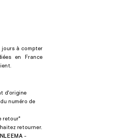
4 jours à compter
iées en France
ient.
t d'origine
é du numéro de
 retour"
haitez retourner.
ANLEEMA
-