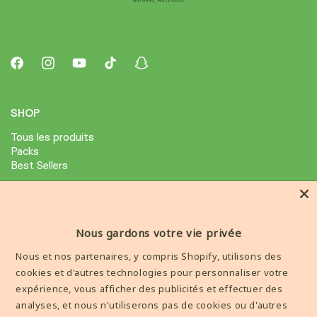
Facebook
Instagram
YouTube
TikTok
Snapchat
SHOP
Tous les produits
Packs
Best Sellers
ABOUT
Avis Clients
Nous gardons votre vie privée
Condition général de ventes
Nous et nos partenaires, y compris Shopify, utilisons des
Mention legale
cookies et d'autres technologies pour personnaliser votre
expérience, vous afficher des publicités et effectuer des
AIDE
analyses, et nous n'utiliserons pas de cookies ou d'autres