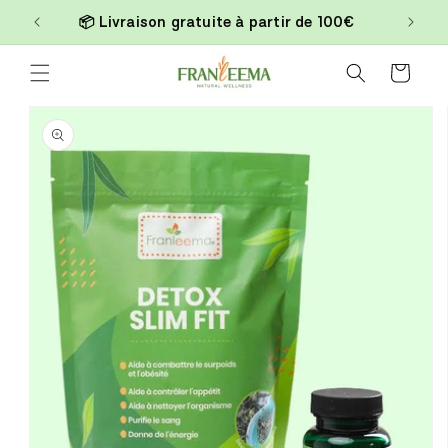
et
📦 Livraison gratuite à partir de 100€
passer
Read
au
contenu
the
Panier
Privacy
Passer aux
Policy
informations
produits