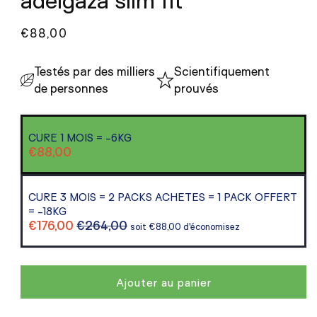
adelgaza slim fit™
Prix
€88,00
habituel
Testés par des milliers
Scientifiquement
de personnes
prouvés
CURE 1 MOIS = -6KG
€88,00
CURE 3 MOIS = 2 PACKS ACHETES = 1 PACK OFFERT
= -18KG
€176,00
€264,00
soit €88,00 d'économisez
Ajouter au panier