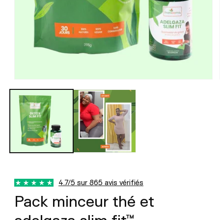
Ouvrir
le
média
1
dans
une
fenêtre
modale
4.7/5 sur 865 avis vérifiés
Pack minceur thé et