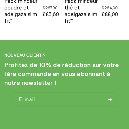
o
Pack minceur
Pack minceur
poudre et
thé et
Prix
Prix
€267,90
€264,00
n
adelgaza slim
adelgaza slim
habituel
Prix
€83,60
habituel
Prix
€88,00
fit™
fit™
promotionnel
promotionne
:
NOUVEAU CLIENT ?
Profitez de 10% de réduction sur votre
1ère commande en vous abonnant à
notre newsletter !
E-mail