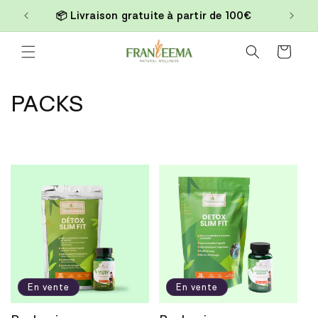
et
📦 Livraison gratuite à partir de 100€
passer
Read
au
contenu
the
Panier
Privacy
Policy
C
PACKS
o
l
l
e
c
t
En vente
En vente
i