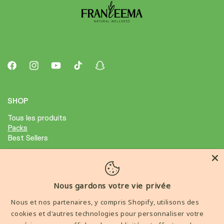
Facebook
Instagram
YouTube
TikTok
Snapchat
SHOP
Tous les produits
Packs
Best Sellers
ABOUT
Avis Clients
Nous gardons votre vie privée
Condition général de ventes
Nous et nos partenaires, y compris Shopify, utilisons des
Mention legale
cookies et d'autres technologies pour personnaliser votre