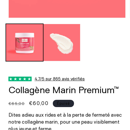
Ouvrir
le
média
1
dans
une
fenêtre
modale
4.7/5 sur 865 avis vérifiés
Collagène Marin Premium™
Prix
Prix
€60,00
€65,00
Épuisé
habituel
promotionnel
Dites adieu aux rides et à la perte de fermeté avec
notre collagène marin, pour une peau visiblement
plus jeune et ferme