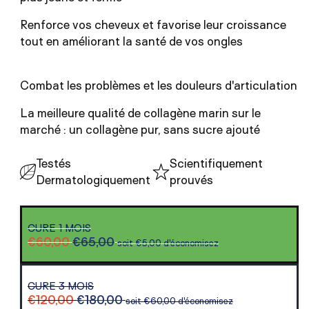
Renforce vos cheveux et favorise leur croissance
tout en améliorant la santé de vos ongles
Combat les problèmes et les douleurs d'articulation
La meilleure qualité de collagène marin sur le
marché : un collagène pur, sans sucre ajouté
Testés
Scientifiquement
Dermatologiquement
prouvés
Variante
CURE 1 MOIS
épuisée
€60,00
€65,00
soit €5,00 d'économisez
ou
indisponible
Variante
CURE 3 MOIS
épuisée
€120,00
€180,00
soit €60,00 d'économisez
ou