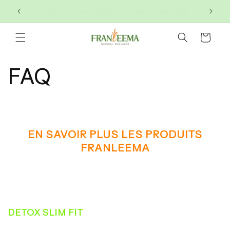
et
🎁 Offre : 2 achetés = 1 gratuit
passer
au
contenu
Panier
FAQ
EN SAVOIR PLUS LES PRODUITS
FRANLEEMA
DETOX SLIM FIT