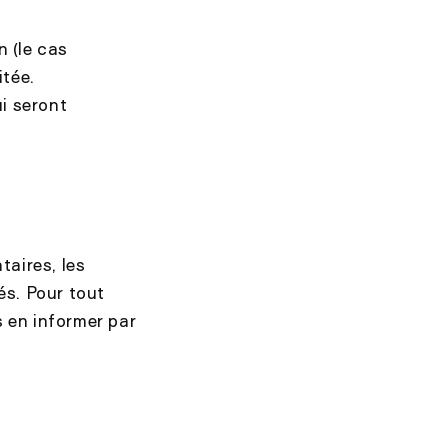
n (le cas
tée.
i seront
taires, les
és. Pour tout
s en informer par