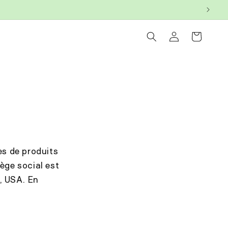
Log
Cart
in
es de produits
ège social est
, USA. En
.