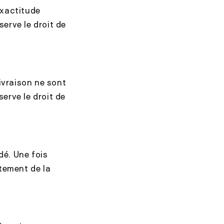
exactitude
erve le droit de
ivraison ne sont
erve le droit de
dé. Une fois
itement de la