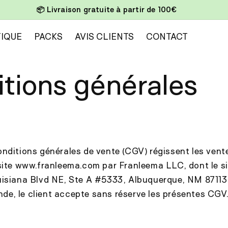
🎁 Offre : 2 achetés = 1 gratuit
IQUE
PACKS
AVIS CLIENTS
CONTACT
tions générales
nditions générales de vente (CGV) régissent les vent
site www.franleema.com par Franleema LLC, dont le si
uisiana Blvd NE, Ste A #5333, Albuquerque, NM 87113
e, le client accepte sans réserve les présentes CGV