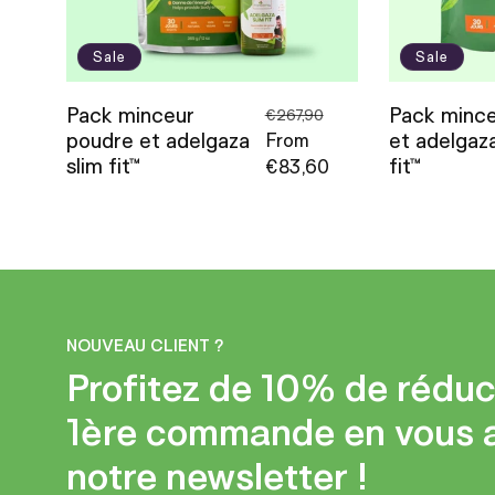
t
i
Sale
Sale
Pack minceur
Pack mince
Regular
Sale
o
€267,90
poudre et adelgaza
et adelgaza
price
From
price
slim fit™
fit™
€83,60
n
:
NOUVEAU CLIENT ?
Profitez de 10% de réduc
1ère commande en vous 
notre newsletter !