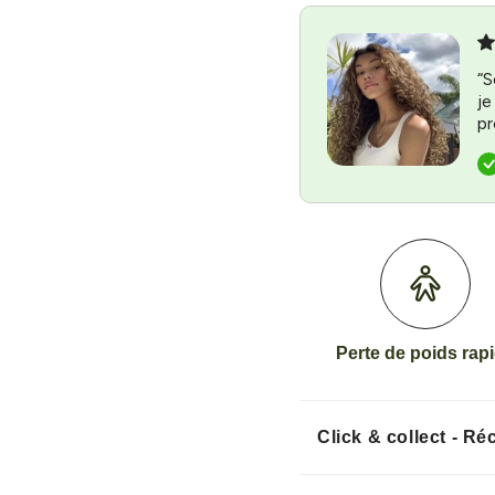
“S
je
pr
Perte de poids rap
Click & collect - R
Disponible en
Guad