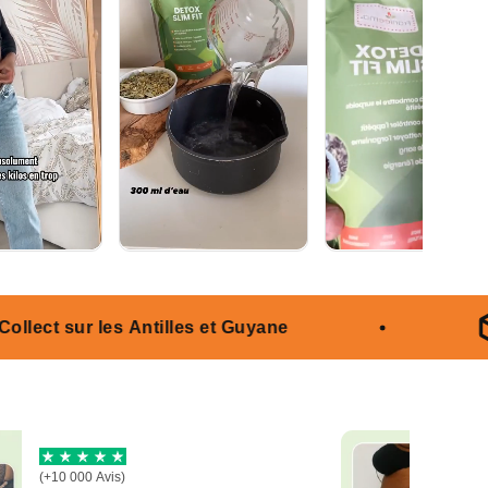
tilles et Guyane
Satisfait ou 
(+10 000 Avis)