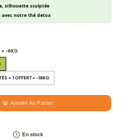
e, silhouette sculptée
 avec notre thé detox
 = -6KG
G
TÉS = 1 OFFERT= -18kg
TÉS = 1 OFFERT= -18KG
Ajouter Au Panier
En stock