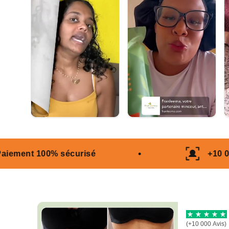
urisé
+10 000 clients satisfai
(+10 000 Avis)