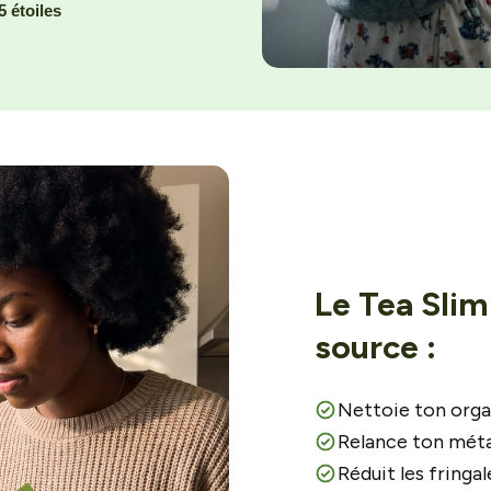
5 étoiles
Le Tea Slim
source :
Nettoie ton org
Relance ton méta
Réduit les fringal