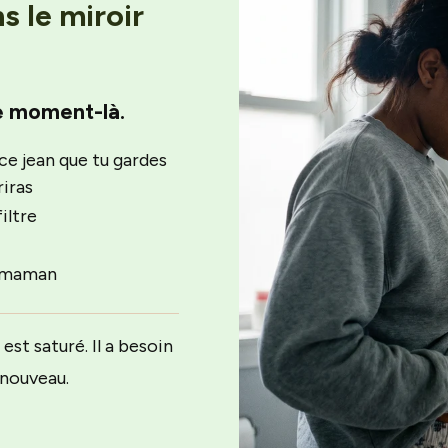
s le miroir
ce moment-là.
ce jean que tu gardes
riras
iltre
e maman
st saturé. Il a besoin
 nouveau.