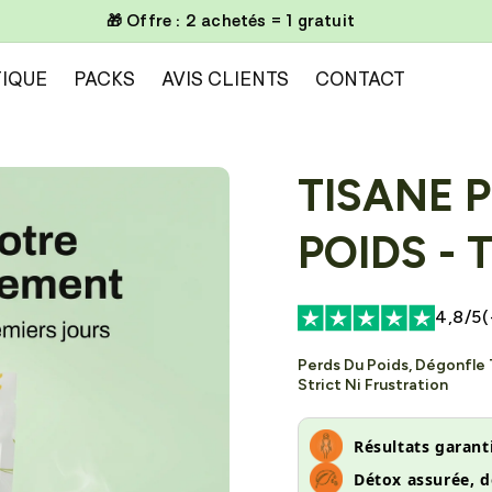
📦 Livraison gratuite à partir de 100€
IQUE
PACKS
AVIS CLIENTS
CONTACT
TISANE 
POIDS - 
4,8/5(
Perds Du Poids, Dégonfle 
Strict Ni Frustration
Résultats garanti
Détox assurée, d