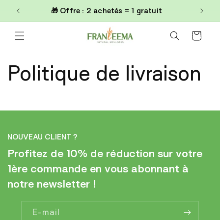
et
0€
🎁 Offre : 2 achetés = 1 gratuit
passer
au
contenu
Panier
Politique de livraison
NOUVEAU CLIENT ?
Profitez de 10% de réduction sur votre
1ère commande en vous abonnant à
notre newsletter !
E-mail