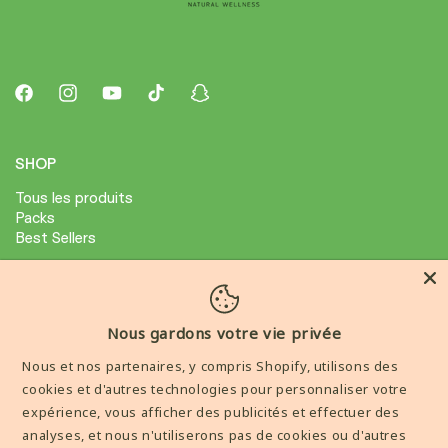
Facebook
Instagram
YouTube
TikTok
Snapchat
SHOP
Tous les produits
Packs
Best Sellers
ABOUT
Avis Clients
Nous gardons votre vie privée
Condition général de ventes
Nous et nos partenaires, y compris Shopify, utilisons des
Mention legale
cookies et d'autres technologies pour personnaliser votre
expérience, vous afficher des publicités et effectuer des
AIDE
analyses, et nous n'utiliserons pas de cookies ou d'autres