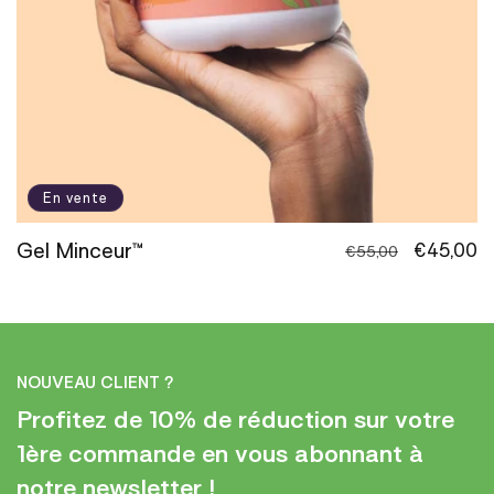
o
n
:
En vente
Gel Minceur™
Prix
Prix
€45,00
€55,00
habituel
promotio
NOUVEAU CLIENT ?
Profitez de 10% de réduction sur votre
1ère commande en vous abonnant à
notre newsletter !