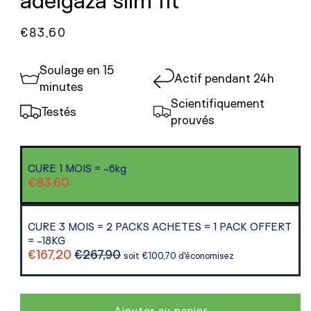
adelgaza slim fit™
Prix
€83,60
habituel
Soulage en 15
Actif pendant 24h
minutes
Scientifiquement
Testés
prouvés
CURE 1 MOIS = -6kg
€83,60
CURE 3 MOIS = 2 PACKS ACHETES = 1 PACK OFFERT
= -18KG
€167,20
€267,90
soit €100,70 d'économisez
Ajouter au panier