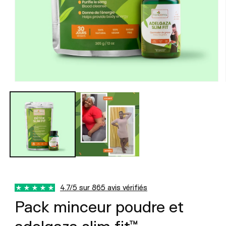
Ouvrir
le
média
1
dans
une
fenêtre
modale
4.7/5 sur 865 avis vérifiés
Pack minceur poudre et