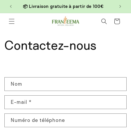
et
📦 Livraison gratuite à partir de 100€
passer
au
contenu
Panier
Contactez-nous
F
Nom
o
r
E-mail
*
m
u
l
Numéro de téléphone
a