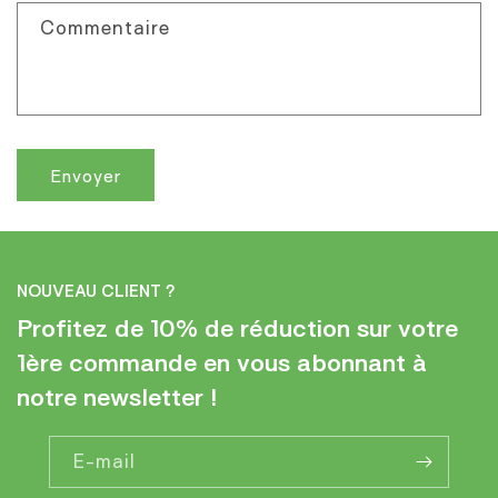
i
Commentaire
r
e
d
e
c
Envoyer
o
n
t
a
NOUVEAU CLIENT ?
c
Profitez de 10% de réduction sur votre
t
1ère commande en vous abonnant à
notre newsletter !
E-mail