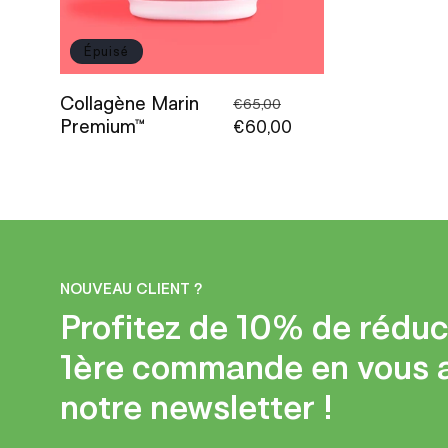
t
i
Épuisé
Collagène Marin
Prix
Prix
o
€65,00
Premium™
habituel
€60,00
promotionnel
n
:
NOUVEAU CLIENT ?
Profitez de 10% de réduc
1ère commande en vous 
notre newsletter !