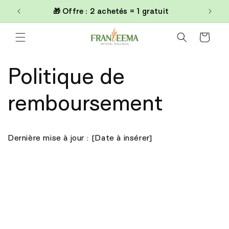
et
0€
🎁 Offre : 2 achetés = 1 gratuit
passer
au
contenu
Panier
Politique de
remboursement
Dernière mise à jour : [Date à insérer]