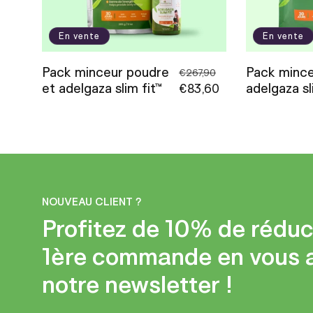
t
i
En vente
En vente
Pack minceur poudre
Pack mince
Prix
Prix
o
€267,90
et adelgaza slim fit™
adelgaza sl
habituel
€83,60
promotionnel
n
:
NOUVEAU CLIENT ?
Profitez de 10% de réduc
1ère commande en vous 
notre newsletter !