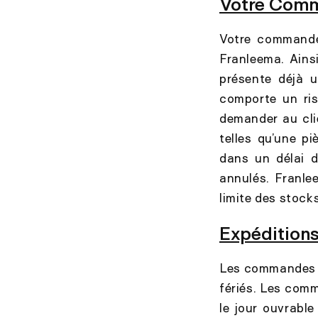
Votre Com
Votre commande 
Franleema. Ains
présente déjà u
comporte un ris
demander au cli
telles qu’une pi
dans un délai 
annulés. Franl
limite des stock
Expédition
Les commandes so
fériés. Les comm
le jour ouvrabl