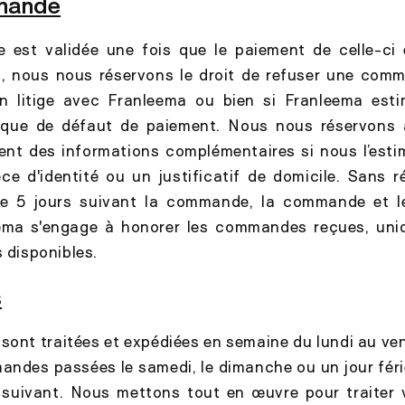
mande
est validée une fois que le paiement de celle-ci
i, nous nous réservons le droit de refuser une comma
n litige avec Franleema ou bien si Franleema esti
que de défaut de paiement. Nous nous réservons a
ent des informations complémentaires si nous l’esti
èce d'identité ou un justificatif de domicile. Sans 
de 5 jours suivant la commande, la commande et l
eema s'engage à honorer les commandes reçues, uni
s disponibles.
s
nt traitées et expédiées en semaine du lundi au ven
andes passées le samedi, le dimanche ou un jour féri
e suivant. Nous mettons tout en œuvre pour traite