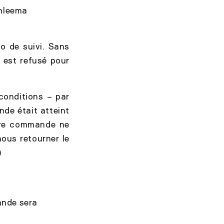
anleema
o de suivi. Sans
e est refusé pour
onditions – par
de était atteint
otre commande ne
nous retourner le
)
ande sera