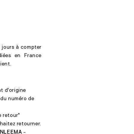
4 jours à compter
iées en France
ient.
t d'origine
é du numéro de
 retour"
haitez retourner.
ANLEEMA
-