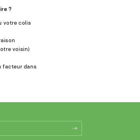
ire ?
 votre colis
raison
otre voisin)
u facteur dans