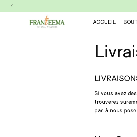
et
passer
au
contenu
ACCUEIL
BOUT
Livra
LIVRAISON
Si vous avez des
trouverez sureme
pas à nous pose