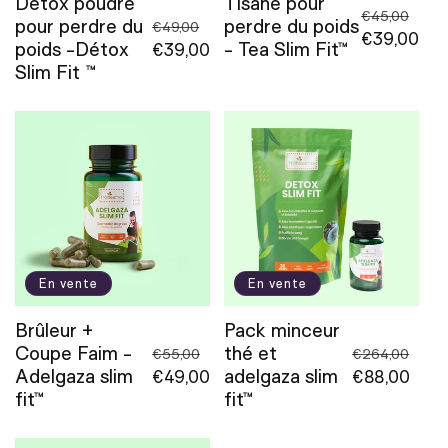
o
Détox poudre
Tisane pour
Prix
€45,00
pour perdre du
perdre du poids
Prix
€49,00
n
habituel
Prix
€39,00
poids -Détox
- Tea Slim Fit™
habituel
Prix
€39,00
promotionn
Slim Fit ™
promotionnel
:
En vente
En vente
Brûleur +
Pack minceur
Coupe Faim -
thé et
Prix
Prix
€55,00
€264,00
Adelgaza slim
adelgaza slim
habituel
Prix
€49,00
habituel
Prix
€88,00
fit™
fit™
promotionnel
promotionne