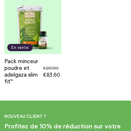
En vente
Pack minceur
poudre et
Prix
€267,90
adelgaza slim
habituel
Prix
€83,60
fit™
promotionnel
NOUVEAU CLIENT ?
Profitez de 10% de réduction sur votre