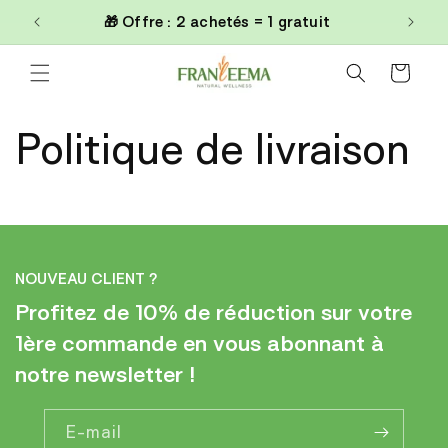
et
0€
🎁 Offre : 2 achetés = 1 gratuit
passer
au
contenu
Panier
Politique de livraison
NOUVEAU CLIENT ?
Profitez de 10% de réduction sur votre
1ère commande en vous abonnant à
notre newsletter !
E-mail