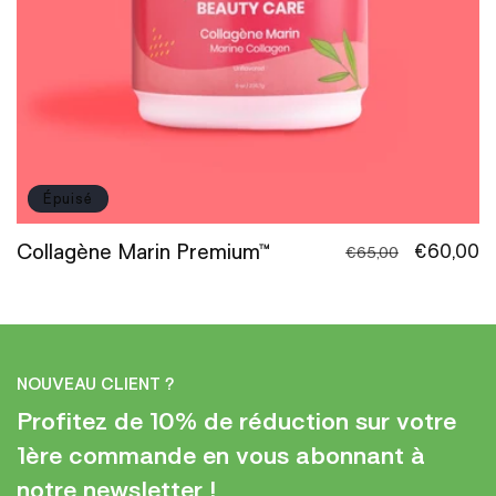
o
n
:
Épuisé
Collagène Marin Premium™
Prix
Prix
€60,00
€65,00
habituel
promotio
NOUVEAU CLIENT ?
Profitez de 10% de réduction sur votre
1ère commande en vous abonnant à
notre newsletter !