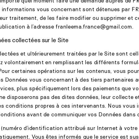
’importe quel moment faire une demande auprès de
es informations vous concernant sont détenues par
eur traitement, de les faire modifier ou supprimer et 
ublication à l’adresse
franleema.france
@gmail.com.
ées collectées sur le Site
ectées et ultérieurement traitées par le Site sont cel
 volontairement en remplissant les différents formul
 Pour certaines opérations sur les contenus, vous pou
s Données vous concernant à des tiers partenaires a
rvices, plus spécifiquement lors des paiements que v
ne disposerons pas des dites données, leur collecte et
les conditions propres à ces intervenants. Nous vous 
 conditions avant de communiquer vos Données dans 
(numéro d’identification attribué sur Internet à votre
tiquement. Vous êtes informés que le service est sus