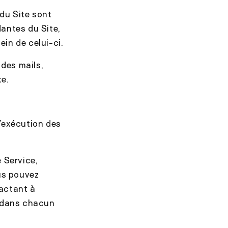
du Site sont
antes du Site,
in de celui-ci.
 des mails,
te.
d’exécution des
 Service,
us pouvez
tactant à
t dans chacun