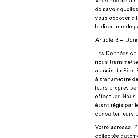
Vous pouvez à n
de savoir quell
vous opposer à l
le directeur de p
Article 3 – Donn
Les Données coll
nous transmettez
au sein du Site.
à transmettre de
leurs propres se
effectuer. Nous 
étant régis par 
consulter leurs
Votre adresse IP 
collectée automa