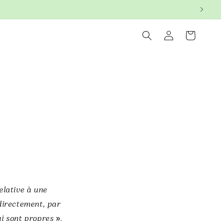
Connexion
Panier
elative à une
ndirectement, par
»,
ui sont propres