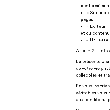
conformément à
« Site »
o
pages.
« Editeur »
et du contenu 
« Utilisate
Article 2 – Intr
La présente cha
de votre vie pri
collectées et tra
En vous inscriva
véritables vous
aux conditions g