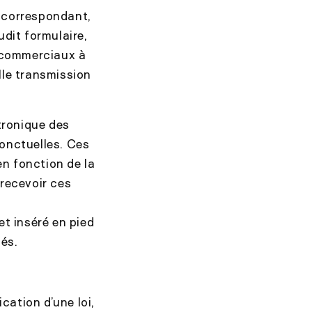
e correspondant,
udit formulaire,
 commerciaux à
lle transmission
tronique des
ponctuelles. Ces
n fonction de la
 recevoir ces
 et inséré en pied
és.
ation d’une loi,