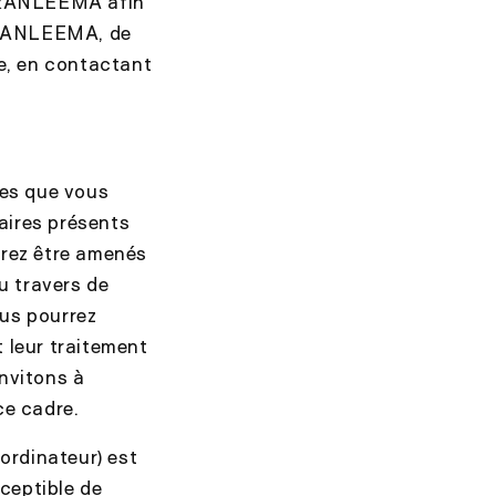
 FRANLEEMA afin
 FRANLEEMA, de
ce, en contactant
les que vous
aires présents
rrez être amenés
u travers de
ous pourrez
 leur traitement
invitons à
ce cadre.
 ordinateur) est
ceptible de