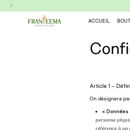
et
passer
au
contenu
ACCUEIL
BOUT
Confi
Article 1 – Défi
On désignera par 
« Données 
personne physiq
référence à un 