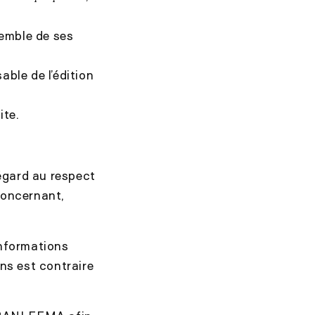
semble de ses
le de l’édition
ite.
égard au respect
concernant,
informations
ns est contraire