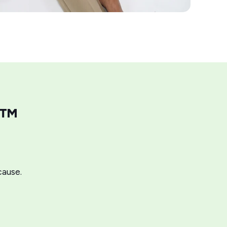
t™
cause.