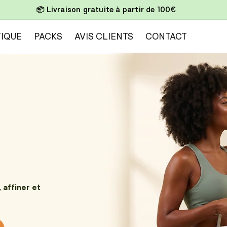
🎁 Offre : 2 achetés = 1 gratuit
enaire minceur et bien-
IQUE
PACKS
AVIS CLIENTS
CONTACT
.
 affiner et