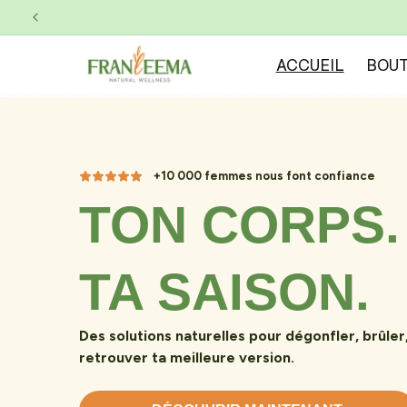
et
passer
Franleema - Votre part
au
contenu
ACCUEIL
BOUT
+10 000 femmes nous font confiance
TON CORPS
TA SAISON.
Des solutions naturelles pour dégonfler, brûler,
retrouver ta meilleure version.