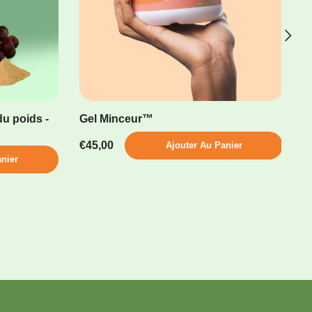
u poids -
Gel Minceur™
€45,00
Ajouter Au Panier
nier