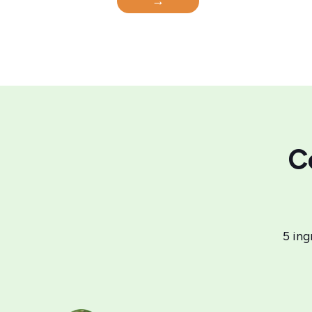
→
C
5 ing