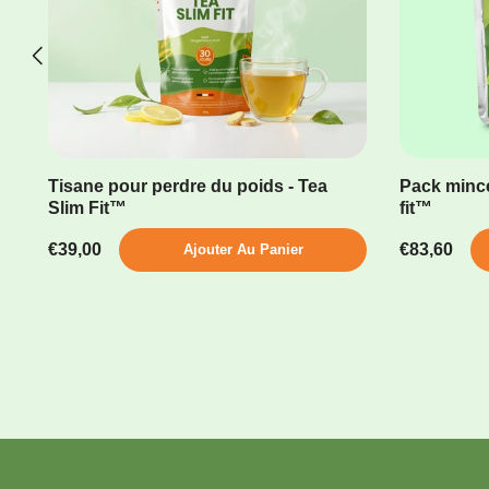
it™
Tisane pour perdre du poids - Tea
Pack mince
Slim Fit™
fit™
€39,00
€83,60
Ajouter Au Panier