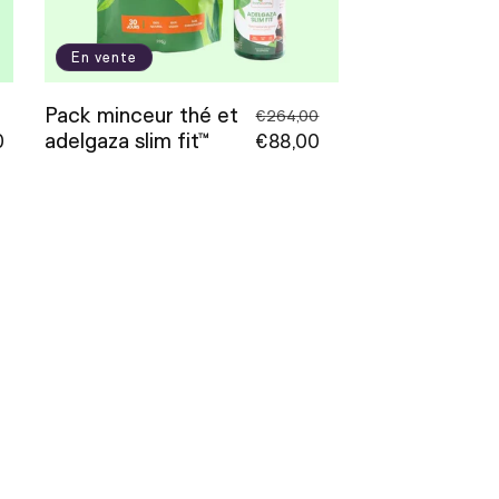
En vente
Pack minceur thé et
Prix
Prix
Prix
€264,00
adelgaza slim fit™
el
0
promotionnel
habituel
€88,00
promotionnel