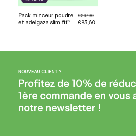
Pack minceur poudre
Prix
Prix
€267,90
et adelgaza slim fit™
habituel
€83,60
promotionnel
NOUVEAU CLIENT ?
Profitez de 10% de réduc
1ère commande en vous 
notre newsletter !