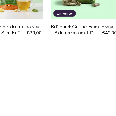
En vente
r perdre du
Brûleur + Coupe Faim
Prix
Prix
Prix
€45,00
€55,00
 Slim Fit™
- Adelgaza slim fit™
habituel
€39,00
promotionnel
habitu
€49,0