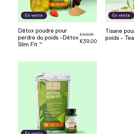
t
i
En vente
En vente
Détox poudre pour
Tisane pou
o
Prix
€49,00
perdre du poids -Détox
poids - Tea
habituel
Prix
€39,00
Slim Fit ™
n
promotionnel
:
En vente